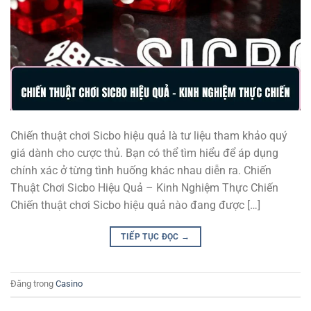
Chiến thuật chơi Sicbo hiệu quả là tư liệu tham khảo quý
giá dành cho cược thủ. Bạn có thể tìm hiểu để áp dụng
chính xác ở từng tình huống khác nhau diễn ra. Chiến
Thuật Chơi Sicbo Hiệu Quả – Kinh Nghiệm Thực Chiến
Chiến thuật chơi Sicbo hiệu quả nào đang được […]
TIẾP TỤC ĐỌC
→
Đăng trong
Casino