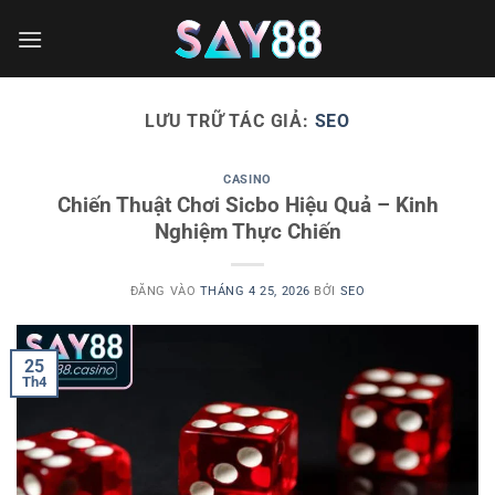
Bỏ
qua
nội
dung
LƯU TRỮ TÁC GIẢ:
SEO
CASINO
Chiến Thuật Chơi Sicbo Hiệu Quả – Kinh
Nghiệm Thực Chiến
ĐĂNG VÀO
THÁNG 4 25, 2026
BỞI
SEO
25
Th4