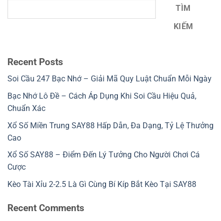
TÌM
KIẾM
Recent Posts
Soi Cầu 247 Bạc Nhớ – Giải Mã Quy Luật Chuẩn Mỗi Ngày
Bạc Nhớ Lô Đề – Cách Áp Dụng Khi Soi Cầu Hiệu Quả,
Chuẩn Xác
Xổ Số Miền Trung SAY88 Hấp Dẫn, Đa Dạng, Tỷ Lệ Thưởng
Cao
Xổ Số SAY88 – Điểm Đến Lý Tưởng Cho Người Chơi Cá
Cược
Kèo Tài Xỉu 2-2.5 Là Gì Cùng Bí Kíp Bắt Kèo Tại SAY88
Recent Comments