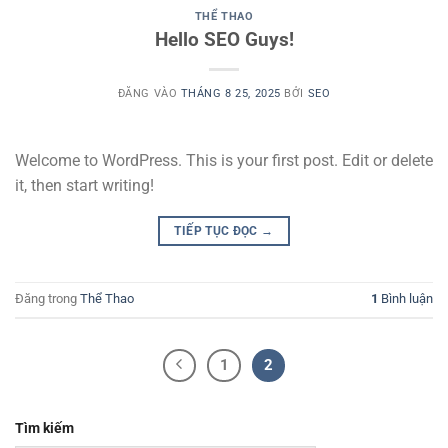
THỂ THAO
Hello SEO Guys!
ĐĂNG VÀO
THÁNG 8 25, 2025
BỞI
SEO
Welcome to WordPress. This is your first post. Edit or delete
it, then start writing!
TIẾP TỤC ĐỌC
→
Đăng trong
Thể Thao
1
Bình luận
1
2
Tìm kiếm