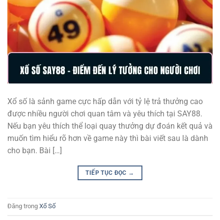
Xổ số là sảnh game cực hấp dẫn với tỷ lệ trả thưởng cao
được nhiều người chơi quan tâm và yêu thích tại SAY88.
Nếu bạn yêu thích thể loại quay thưởng dự đoán kết quả và
muốn tìm hiểu rõ hơn về game này thì bài viết sau là dành
cho bạn. Bài […]
TIẾP TỤC ĐỌC
→
Đăng trong
Xổ Số